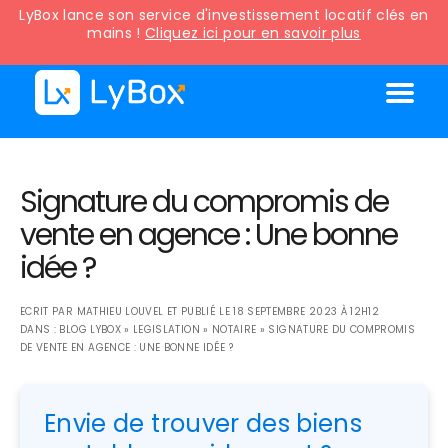
LyBox lance son service d'investissement locatif clés en
mains !
Cliquez ici pour en savoir plus
Signature du compromis de
vente en agence : Une bonne
idée ?
ECRIT PAR
MATHIEU LOUVEL
ET PUBLIÉ LE
18 SEPTEMBRE 2023 À 12H12
DANS :
BLOG LYBOX
»
LEGISLATION
»
NOTAIRE
»
SIGNATURE DU COMPROMIS
DE VENTE EN AGENCE : UNE BONNE IDÉE ?
Envie de trouver des biens