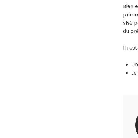
Bien 
primo
visé 
du prê
Il res
U
L