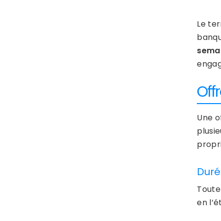
Le ter
banqu
sema
engag
Off
Une o
plusie
propri
Duré
Toute
en l’é