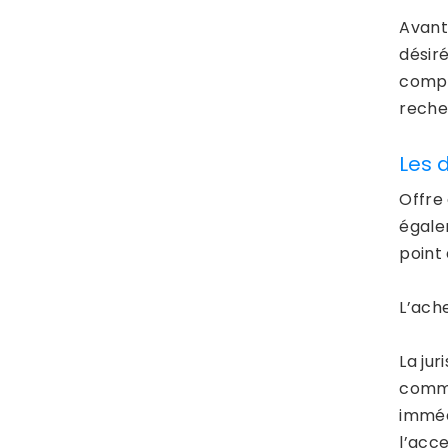
Avant
désiré
compr
reche
Les 
Offre
égale
point 
L’ache
La ju
com
imméd
l’acc