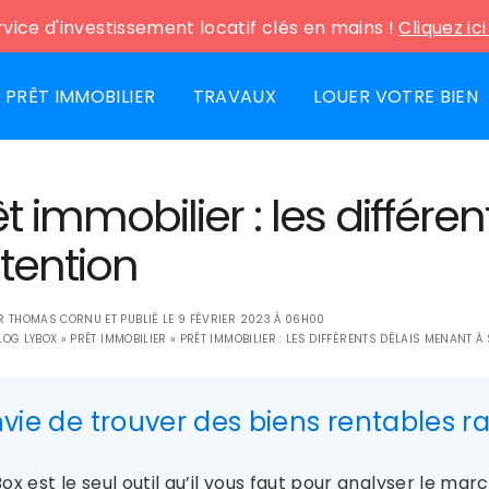
vice d'investissement locatif clés en mains !
Cliquez ic
PRÊT IMMOBILIER
TRAVAUX
LOUER VOTRE BIEN
êt immobilier : les différ
tention
AR
THOMAS CORNU
ET PUBLIÉ LE
9 FÉVRIER 2023 À 06H00
LOG LYBOX
»
PRÊT IMMOBILIER
»
PRÊT IMMOBILIER : LES DIFFÉRENTS DÉLAIS MENANT À
nvie de trouver des biens rentables 
ox est le seul outil qu’il vous faut pour analyser le ma