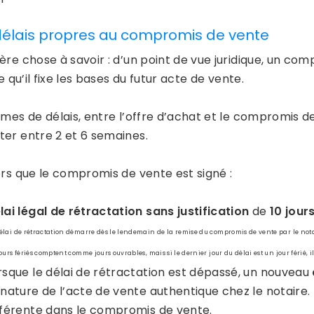
délais propres au compromis de vente
ère chose à savoir : d’un point de vue juridique, un com
ie qu’il fixe les bases du futur acte de vente.
mes de délais, entre l’offre d’achat et le compromis de v
er entre 2 et 6 semaines.
ors que le compromis de vente est signé :
lai légal de rétractation sans justification
de
10 jour
élai de rétractation démarre dès le lendemain de la remise du compromis de vente par le nota
jours fériés comptent comme jours ouvrables, mais si le dernier jour du délai est un jour férié, i
rsque le délai de rétractation est dépassé, un nouveau
gnature de l’acte de vente authentique chez le notaire. 
fférente dans le compromis de vente.