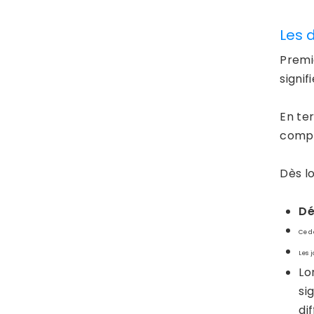
Les 
Premi
signif
En ter
compt
Dès l
Dé
Ce d
Les 
Lo
si
di