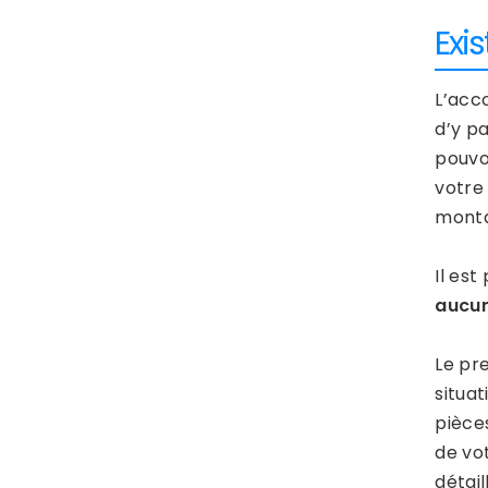
Exis
L’acc
d’y p
pouvo
votre
monta
Il est
aucun
Le pre
situa
pièces
de vot
détail