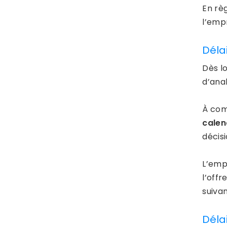
En rè
l’emp
Délai
Dès lo
d’anal
À comp
calen
décis
L’emp
l’off
suiva
Déla