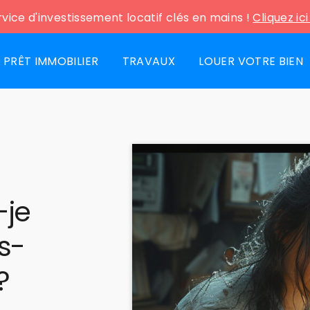
vice d'investissement locatif clés en mains !
Cliquez ic
PRÊT IMMOBILIER
TRAVAUX
LOUER VOTRE BIEN
-je
s-
?