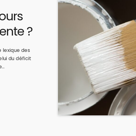
jours
vente ?
e lexique des
lui du déficit
e…