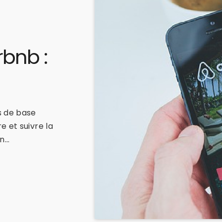
rbnb :
s de base
 et suivre la
on…