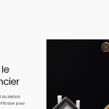
le
ncier
 du déficit
efficace pour