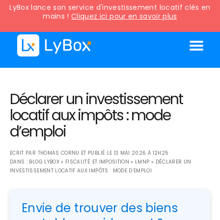
LyBox lance son service d'investissement locatif clés en
mains !
Cliquez ici pour en savoir plus
Déclarer un investissement
locatif aux impôts : mode
d’emploi
ECRIT PAR
THOMAS CORNU
ET PUBLIÉ LE
13 MAI 2026 À 12H25
DANS :
BLOG LYBOX
»
FISCALITÉ ET IMPOSITION
»
LMNP
»
DÉCLARER UN
INVESTISSEMENT LOCATIF AUX IMPÔTS : MODE D’EMPLOI
Envie de trouver des biens