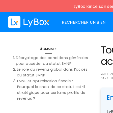
LyBox lance son ser
RECHERCHER UN BIEN
To
Sommaire
ac
Décryptage des conditions générales
pour accéder au statut LMNP
Le rôle du revenu global dans l’accès
ECRIT P
au statut LMNP
DANS :
B
LMNP et optimisation fiscale :
Pourquoi le choix de ce statut est-il
stratégique pour certains profils de
E
revenus ?
LyB