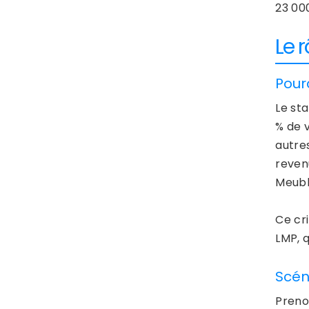
23 00
Le 
Pour
Le sta
% de v
autres
reven
Meublé
Ce cr
LMP, 
Scén
Preno