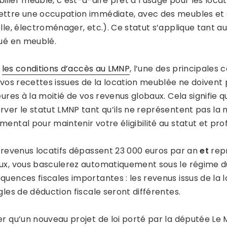
ilier meublé, c’est-à-dire prêt à l’usage pour les loca
ttre une occupation immédiate, avec des meubles et des
elle, électroménager, etc.). Ce statut s’applique tant 
oué en meublé.
i
les conditions d’accès au LMNP
, l’une des principales 
, vos recettes issues de la location meublée ne doiven
eures à la moitié de vos revenus globaux. Cela signifie
rver le statut LMNP tant qu’ils ne représentent pas la m
ental pour maintenir votre éligibilité au statut et pro
s revenus locatifs dépassent 23 000 euros par an
et
repr
ux, vous basculerez automatiquement sous le régime d
uences fiscales importantes : les revenus issus de la l
gles de déduction fiscale seront différentes.
er qu’un nouveau projet de loi porté par la députée Le 