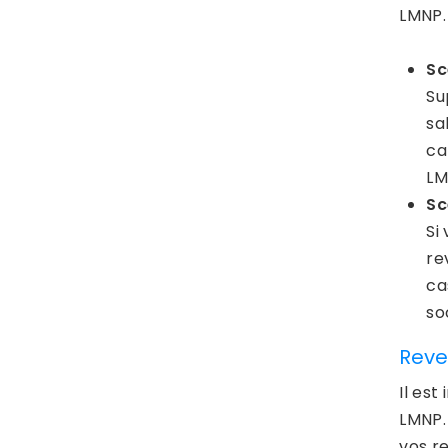
LMNP.
Sc
Su
sa
ca
LM
Sc
Si
re
ca
so
Reve
Il est
LMNP.
vos r