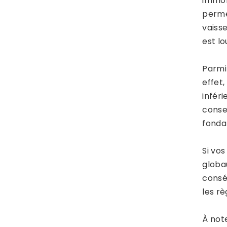
immob
perme
vaiss
est l
Parm
effet
inféri
conse
fondam
Si vo
globa
conséq
les rè
À not