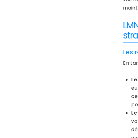
maint
LMNP
str
Les 
En ta
L
eu
ce
pe
Le
vo
dé
ai