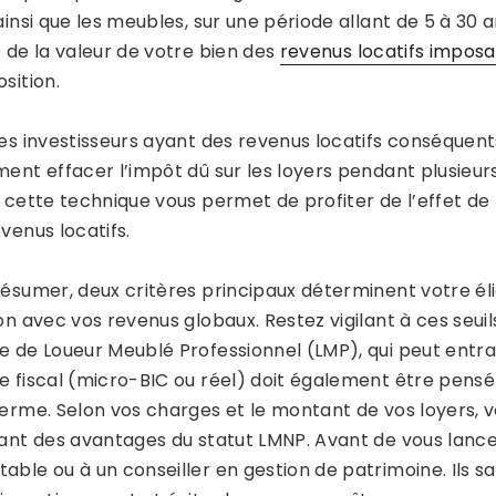
 ainsi que les meubles, sur une période allant de 5 à 3
e de la valeur de votre bien des
revenus locatifs impos
sition.
les investisseurs ayant des revenus locatifs conséquen
ment effacer l’impôt dû sur les loyers pendant plusieurs
, cette technique vous permet de profiter de l’effet de
venus locatifs.
ésumer, deux critères principaux déterminent votre éligi
on avec vos revenus globaux. Restez vigilant à ces seui
e de Loueur Meublé Professionnel (LMP), qui peut entraî
e fiscal (micro-BIC ou réel) doit également être pensé 
terme. Selon vos charges et le montant de vos loyers, v
tant des avantages du statut LMNP. Avant de vous lancer
able ou à un conseiller en gestion de patrimoine. Ils s