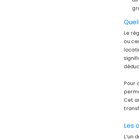
gr
Quel
Le ré
ou ce
locat
signi
déduct
Pour 
perme
Cet a
trans
Les 
L’un 