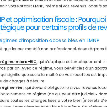
enir votre statut LMNP, même si vos revenus locatifs so
 et optimisation fiscale : Pourquoi 
atégique pour certains profils de re
régimes d’imposition accessibles en LMNP
nt que loueur meublé non professionnel, deux régimes fi
e
régime micro-BIC
, qui s’applique automatiquement si
ros par an. Avec ce régime, vous bénéficiez d’un abatte
 qui signifie que seule la moitié de vos recettes est imp
u de charges à déduire.
 régime réel
, qui devient obligatoire si vos revenus lo
lontairement ce régime (ce qui peut être judicieux dans
duire toutes les charges liées à votre bien (intérêts d’e
nsi que l’amortissement du bien lui-même. Ce régime e