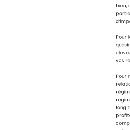
bien,
parti
d’impo
Pour 
quasi
élevé
vos re
Pour r
relati
régim
régim
long 
profi
compt