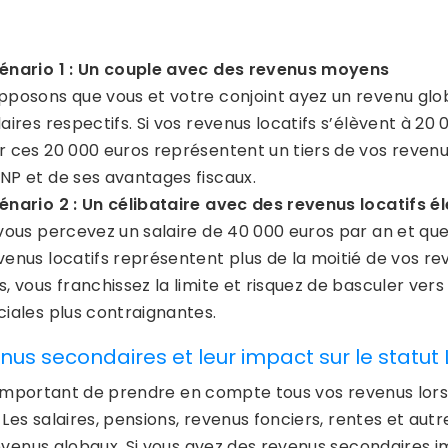
énario 1 : Un couple avec des revenus moyens
pposons que vous et votre conjoint ayez un revenu glo
laires respectifs. Si vos revenus locatifs s’élèvent à 20
r ces 20 000 euros représentent un tiers de vos reven
NP et de ses avantages fiscaux.
énario 2 : Un célibataire avec des revenus locatifs é
 vous percevez un salaire de 40 000 euros par an et que
venus locatifs représentent plus de la moitié de vos r
s, vous franchissez la limite et risquez de basculer vers
ciales plus contraignantes.
nus secondaires et leur impact sur le statut
 important de prendre en compte tous vos revenus lorsqu’
 Les salaires, pensions, revenus fonciers, rentes et au
evenus globaux. Si vous avez des revenus secondaires i