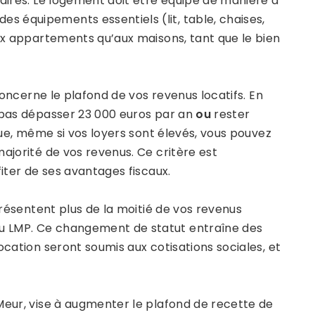
taires. Le logement doit être équipé de manière à
 équipements essentiels (lit, table, chaises,
aux appartements qu’aux maisons, tant que le bien
concerne le plafond de vos revenus locatifs. En
t pas dépasser 23 000 euros par an
ou
rester
 que, même si vos loyers sont élevés, vous pouvez
ajorité de vos revenus. Ce critère est
fiter de ses avantages fiscaux.
ésentent plus de la moitié de vos revenus
u LMP. Ce changement de statut entraîne des
ocation seront soumis aux cotisations sociales, et
Meur, vise à augmenter le plafond de recette de