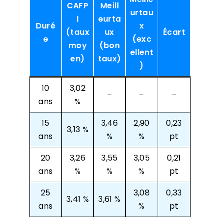
CAFP
Meill
urtau
I
eurta
Duré
x
(taux
ux
Écart
e
(exc
moy
(bon
ellent
en)
taux)
)
10
3,02
–
–
–
ans
%
15
3,46
2,90
0,23
3,13 %
ans
%
%
pt
20
3,26
3,55
3,05
0,21
ans
%
%
%
pt
25
3,08
0,33
3,41 %
3,61 %
ans
%
pt