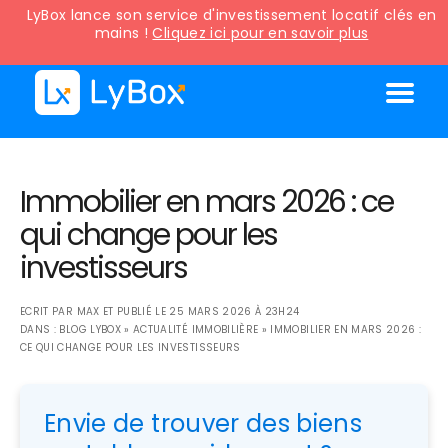
LyBox lance son service d'investissement locatif clés en
mains !
Cliquez ici pour en savoir plus
Immobilier en mars 2026 : ce
qui change pour les
investisseurs
ECRIT PAR
MAX
ET PUBLIÉ LE
25 MARS 2026 À 23H24
DANS :
BLOG LYBOX
»
ACTUALITÉ IMMOBILIÈRE
»
IMMOBILIER EN MARS 2026 :
CE QUI CHANGE POUR LES INVESTISSEURS
Envie de trouver des biens