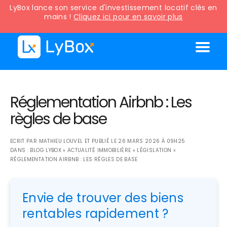
LyBox lance son service d'investissement locatif clés en
mains !
Cliquez ici pour en savoir plus
Réglementation Airbnb : Les
règles de base
ECRIT PAR
MATHIEU LOUVEL
ET PUBLIÉ LE
26 MARS 2026 À 09H25
DANS :
BLOG LYBOX
»
ACTUALITÉ IMMOBILIÈRE
»
LÉGISLATION
»
RÉGLEMENTATION AIRBNB : LES RÈGLES DE BASE
Envie de trouver des biens
rentables rapidement ?