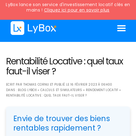
LyBox lance son service d'investissement locatif clés en
mains !
Cliquez ici pour en savoir plus
Rentabilité Locative : quel taux
faut-il viser ?
ECRIT PAR
THOMAS CORNU
ET PUBLIÉ LE
16 FÉVRIER 2023 À 06H00
DANS :
BLOG LYBOX
»
CALCULS ET SIMULATEURS
»
RENDEMENT LOCATIF
»
RENTABILITÉ LOCATIVE : QUEL TAUX FAUT-IL VISER ?
Envie de trouver des biens
rentables rapidement ?