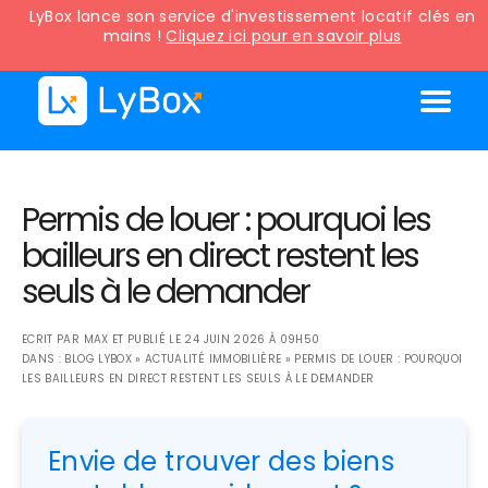
LyBox lance son service d'investissement locatif clés en
mains !
Cliquez ici pour en savoir plus
Permis de louer : pourquoi les
bailleurs en direct restent les
seuls à le demander
ECRIT PAR
MAX
ET PUBLIÉ LE
24 JUIN 2026 À 09H50
DANS :
BLOG LYBOX
»
ACTUALITÉ IMMOBILIÈRE
»
PERMIS DE LOUER : POURQUOI
LES BAILLEURS EN DIRECT RESTENT LES SEULS À LE DEMANDER
Envie de trouver des biens