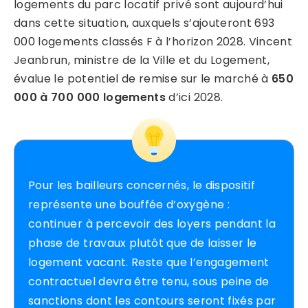
logements du parc locatif privé sont aujourd’hui
dans cette situation, auxquels s’ajouteront 693
000 logements classés F à l’horizon 2028. Vincent
Jeanbrun, ministre de la Ville et du Logement,
évalue le potentiel de remise sur le marché à
650
000 à 700 000 logements
d’ici 2028.
Pour les bailleurs concernés, le dispositif
représente une bouffée d’oxygène :
continuer à percevoir des loyers pendant la
phase de travaux plutôt que de laisser le
logement vacant. Reste que l’engagement
contractuel devra être tenu, sous peine de
sanctions dont les contours seront fixés par