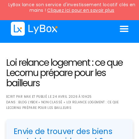
LyBox lance son service d'investissement locatif clés en
mains !
Cliquez ici pour en savoir plus
Loi relance logement : ce que
Lecornu prépare pour les
bailleurs
ECRIT PAR
MAX
ET PUBLIÉ LE
24 AVRIL 2026 À 10H25
DANS :
BLOG LYBOX
»
NON CLASSÉ
»
LOI RELANCE LOGEMENT : CE QUE
LECORNU PRÉPARE POUR LES BAILLEURS
Envie de trouver des biens