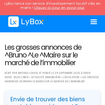
LyBox lance son service d'investissement locatif clés en
mains !
Cliquez ici pour en savoir plus
Les grosses annonces de
^Bruno ^Le ^Maire sur le
marché de l’immobilier
ECRIT PAR
MATHIEU LOUVEL
ET PUBLIÉ LE
29 SEPTEMBRE 2023 À 13H08
DANS :
BLOG LYBOX
»
ACTUALITÉ IMMOBILIÈRE
»
LÉGISLATION
»
LES GROSSES
ANNONCES DE BRUNO LE MAIRE SUR LE MARCHÉ DE L’IMMOBILIER
Envie de trouver des biens