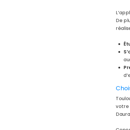
L’appl
De plu
réali
Ét
S’
au
Pr
d’
Chois
Toulo
votre
Daura
Cepen