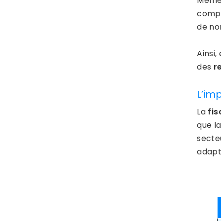
Même 
compé
de no
Ainsi,
des
r
L’imp
La
fis
que l
secteu
adapt