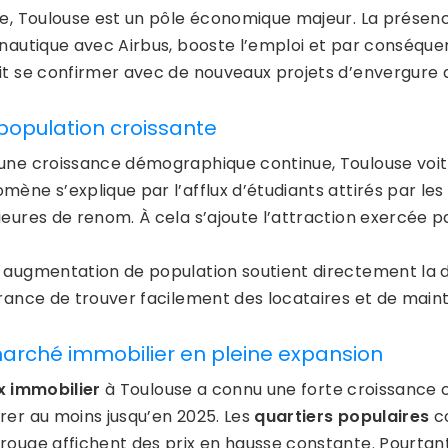
te, Toulouse est un pôle économique majeur. La prése
onautique avec Airbus, booste l’emploi et par conséque
t se confirmer avec de nouveaux projets d’envergure qui
population croissante
une croissance démographique continue, Toulouse voi
mène s’explique par l’afflux d’étudiants attirés par le
ieures de renom. À cela s’ajoute l’attraction exercée 
 augmentation de population soutient directement la d
urance de trouver facilement des locataires et de main
arché immobilier en pleine expansion
x immobilier
à Toulouse a connu une forte croissance 
rer au moins jusqu’en 2025. Les
quartiers populaires
co
rouge affichent des prix en hausse constante. Pourtant