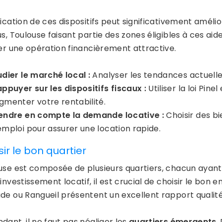
ication de ces dispositifs peut significativement amélio
s, Toulouse faisant partie des zones éligibles à ces ai
ser une opération financièrement attractive.
udier le marché local :
Analyser les tendances actuelles 
appuyer sur les dispositifs fiscaux :
Utiliser la loi Pine
gmenter votre rentabilité.
endre en compte la demande locative :
Choisir des bi
emploi pour assurer une location rapide.
ir le bon quartier
use est composée de plusieurs quartiers, chacun ayant 
 investissement locatif, il est crucial de choisir le b
de ou Rangueil présentent un excellent rapport qualité
dant, il ne faut pas négliger les
quartiers émergents
.