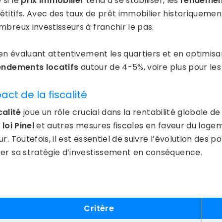
si le
prix immobilier
tend à se stabiliser, les
rendement
titifs. Avec des taux de prêt immobilier historiquement
mbreux investisseurs à franchir le pas.
 en évaluant attentivement les quartiers et en optimisan
endements locatifs
autour de 4-5%, voire plus pour les
act de la fiscalité
calité
joue un rôle crucial dans la rentabilité globale de 
a
loi Pinel
et autres mesures fiscales en faveur du logeme
r. Toutefois, il est essentiel de suivre l’évolution des 
er sa stratégie d’investissement en conséquence.
Critère