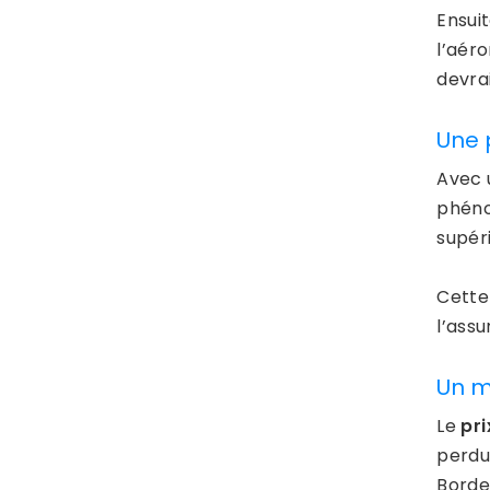
Ensui
l’aér
devrai
Une 
Avec 
phéno
supér
Cette
l’ass
Un m
Le
pri
perdu
Borde