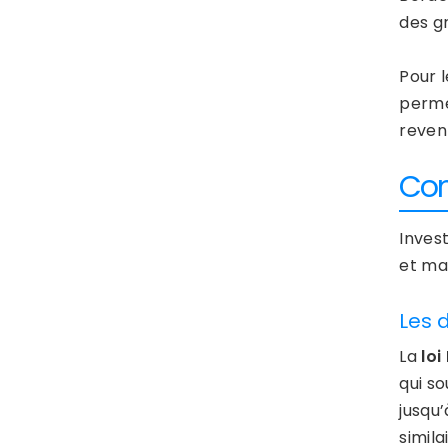
des g
Pour l
perme
reven
Com
Invest
et ma
Les 
La
loi
qui so
jusqu’
simil