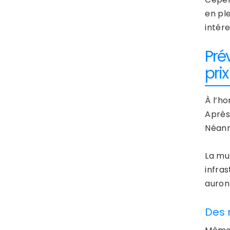
en pl
intér
Pré
prix
À l’ho
Après
Néanmo
La mu
infra
auront
Des 