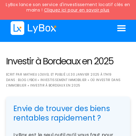
LyBox lance son service d'investissement locatif clés en
mains !
Cliquez ici pour en savoir plus
Investir à Bordeaux en 2025
ECRIT PAR
MATHIEU LOUVEL
ET PUBLIÉ LE
30 JANVIER 2025 À 17H19
DANS :
BLOG LYBOX
»
INVESTISSEMENT IMMOBILIER
»
OÙ INVESTIR DANS
L'IMMOBILIER
»
INVESTIR À BORDEAUX EN 2025
Envie de trouver des biens
rentables rapidement ?
LyBox est le seul outil qu’il vous faut pour