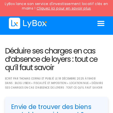
LyBox lance son service d'investissement locatif clés en
mains !
Cliquez ici pour en savoir plus
Déduire ses charges en cas
d’absence de loyers : tout ce
qu’il faut savoir
ECRIT PAR
THOMAS CORNU
ET PUBLIÉ LE
18 DÉCEMBRE 2025 À 19H08
DANS :
BLOG LYBOX
»
FISCALITÉ ET IMPOSITION
»
LOCATION NUE
»
DÉDUIRE
SES CHARGES EN CAS D’ABSENCE DE LOYERS : TOUT CE QU’IL FAUT SAVOIR
Envie de trouver des biens