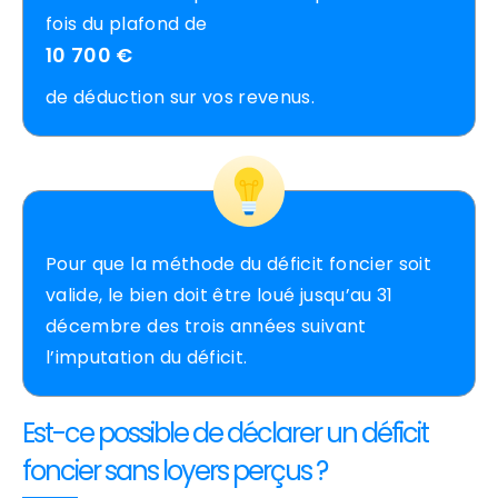
fois du plafond de
10 700 €
de déduction sur vos revenus.
Pour que la méthode du déficit foncier soit
valide, le bien doit être loué jusqu’au 31
décembre des trois années suivant
l’imputation du déficit.
Est-ce possible de déclarer un déficit
foncier sans loyers perçus ?