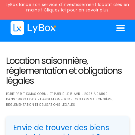
LyBox lance son service d'investissement locatif clés en
mains !
Cliquez ici pour en savoir plus
Location saisonnière,
réglementation et obligations
légales
ECRIT PAR
THOMAS CORNU
ET PUBLIÉ LE
13 AVRIL 2023 À 06H00
DANS :
BLOG LYBOX
»
LEGISLATION
»
LCD
»
LOCATION SAISONNIÈRE,
RÉGLEMENTATION ET OBLIGATIONS LÉGALES
Envie de trouver des biens