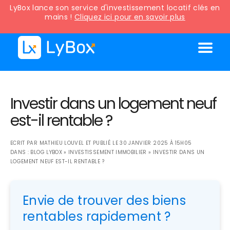
LyBox lance son service d'investissement locatif clés en
mains !
Cliquez ici pour en savoir plus
Investir dans un logement neuf
est-il rentable ?
ECRIT PAR
MATHIEU LOUVEL
ET PUBLIÉ LE
30 JANVIER 2025 À 15H05
DANS :
BLOG LYBOX
»
INVESTISSEMENT IMMOBILIER
»
INVESTIR DANS UN
LOGEMENT NEUF EST-IL RENTABLE ?
Envie de trouver des biens
rentables rapidement ?