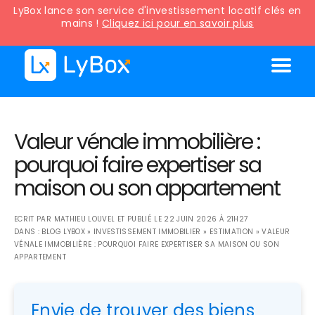
LyBox lance son service d'investissement locatif clés en
mains !
Cliquez ici pour en savoir plus
Valeur vénale immobilière :
pourquoi faire expertiser sa
maison ou son appartement
ECRIT PAR
MATHIEU LOUVEL
ET PUBLIÉ LE
22 JUIN 2026 À 21H27
DANS :
BLOG LYBOX
»
INVESTISSEMENT IMMOBILIER
»
ESTIMATION
»
VALEUR
VÉNALE IMMOBILIÈRE : POURQUOI FAIRE EXPERTISER SA MAISON OU SON
APPARTEMENT
Envie de trouver des biens