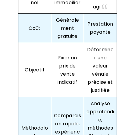
nel
immobilier
agréé
Générale
Prestation
Coût
ment
payante
gratuite
Détermine
Fixer un
r une
prix de
valeur
Objectif
vente
vénale
indicatif
précise et
justifiée
Analyse
approfondi
Comparais
e,
on rapide,
Méthodolo
méthodes
expérienc