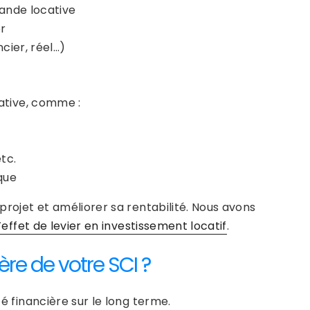
mande locative
er
cier, réel…)
cative, comme :
tc.
que
 projet et améliorer sa rentabilité. Nous avons
l’effet de levier en investissement locatif
.
re de votre SCI ?
té financière sur le long terme.