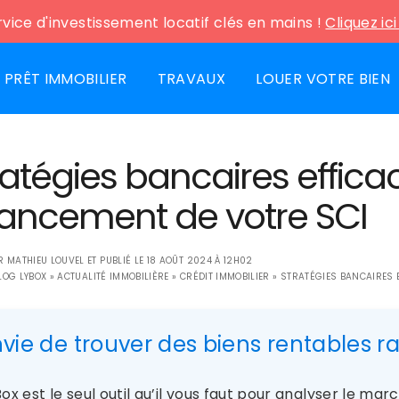
vice d'investissement locatif clés en mains !
Cliquez ic
PRÊT IMMOBILIER
TRAVAUX
LOUER VOTRE BIEN
ratégies bancaires effica
nancement de votre SCI
AR
MATHIEU LOUVEL
ET PUBLIÉ LE
18 AOÛT 2024 À 12H02
LOG LYBOX
»
ACTUALITÉ IMMOBILIÈRE
»
CRÉDIT IMMOBILIER
»
STRATÉGIES BANCAIRES E
nvie de trouver des biens rentables 
ox est le seul outil qu’il vous faut pour analyser le ma