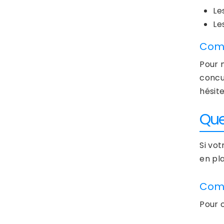
Le
Le
Comm
Pour 
concu
hésit
Que
Si vo
en pl
Comm
Pour 