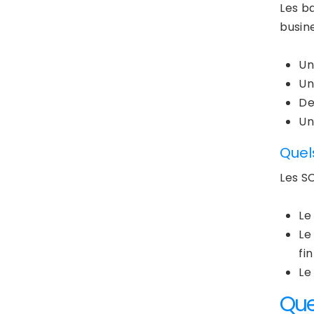
Les b
busine
Un
Un
De
Un
Quel
Les SC
Le
Le
fin
Le
Que