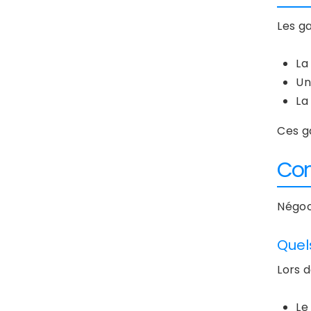
Les g
La
Un
La
Ces ga
Com
Négoc
Quel
Lors 
Le