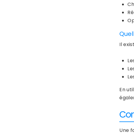
Ch
Ré
Op
Quel
Il exi
Le
Le
Le
En uti
égale
Com
Une fo