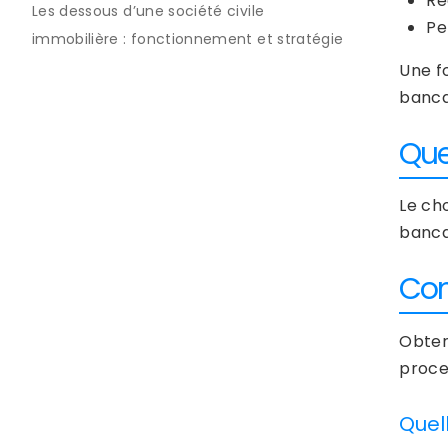
Ré
Les dessous d’une société civile
Pe
immobilière : fonctionnement et stratégie
Une f
banca
Que
Le cho
banca
Com
Obten
proce
Quell