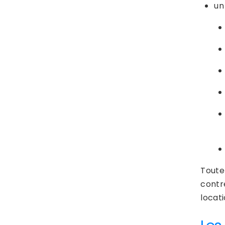
u
Toutef
contr
locati