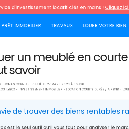
vice d'investissement locatif clés en mains !
Cliquez ic
PRÊT IMMOBILIER
TRAVAUX
LOUER VOTRE BIEN
uer un meublé en courte d
ut savoir
AR
THOMAS CORNU
ET PUBLIÉ LE
27 MARS 2023 À 06H00
LOG LYBOX
»
INVESTISSEMENT IMMOBILIER
»
LOCATION COURTE DURÉE / AIRBNB
»
LOU
nvie de trouver des biens rentables 
ox est le seul outil qu’il vous faut pour analyser le ma