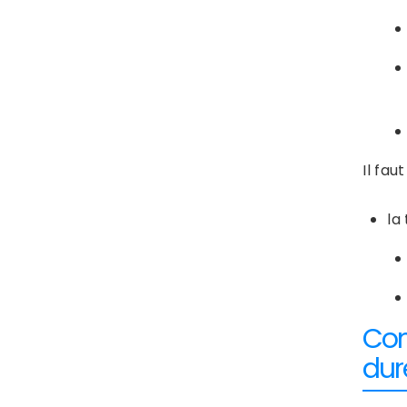
Il fa
la
Com
dur