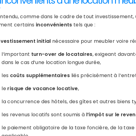
 inconvénients d’une location meu
entendu, comme dans le cadre de tout investissement,
ment certains
inconvénients
tels que :
investissement initial
nécessaire pour meubler voire rén
l’important
turn-over de locataires
, exigeant davant
dans le cas d’une location longue durée,
les
coûts supplémentaires
liés précisément à l’entre
le
risque de vacance locative
,
la concurrence des hôtels, des gîtes et autres biens t
les revenus locatifs sont soumis à
l’impôt sur le reve
le paiement obligatoire de la taxe foncière, de la tax
applicable.