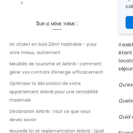
?
cal
Sur le même thème :
Un chalet en bois 20m² habitable – pour
Il exi
étant 
vivre mieux, autrement
locata
Meublés de tourisme et Airbnb : comment
séjour
gérer vos contrats d’énergie efficacement
Optimiser la décoration de votre
Qu’es
appartement Airbnb pour une rentabilité
maximale
Quels
Déclaration Airbnb : tout ce que vous
Quid d
devez savoir
Nouvelle loi et reglementation Airbnb : Quel
Si vo