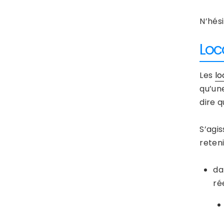
N’hés
Loc
Les
lo
qu’un
dire q
S’agis
reteni
da
ré