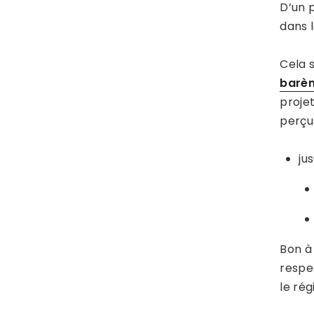
D’un p
dans 
Cela 
barèm
projet
perçu
ju
Bon à
respe
le rég