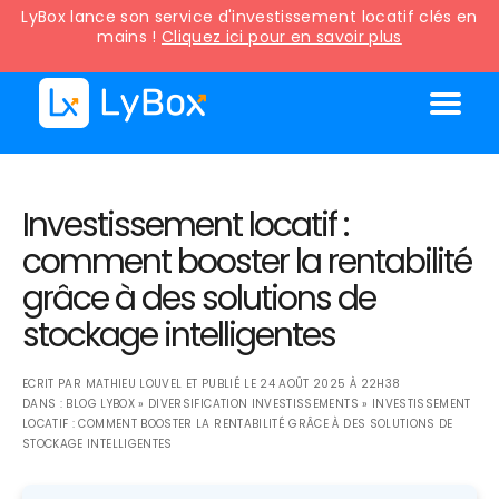
LyBox lance son service d'investissement locatif clés en
mains !
Cliquez ici pour en savoir plus
Investissement locatif :
comment booster la rentabilité
grâce à des solutions de
stockage intelligentes
ECRIT PAR
MATHIEU LOUVEL
ET PUBLIÉ LE
24 AOÛT 2025 À 22H38
DANS :
BLOG LYBOX
»
DIVERSIFICATION INVESTISSEMENTS
»
INVESTISSEMENT
LOCATIF : COMMENT BOOSTER LA RENTABILITÉ GRÂCE À DES SOLUTIONS DE
STOCKAGE INTELLIGENTES