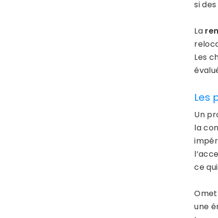
si des
La
ren
reloc
Les c
évalué
Les 
Un pr
la co
impér
l’acce
ce qui
Omett
une é