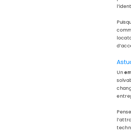
l’iden
Puisq
comme
locat
d’acc
Astu
Un
em
solvab
chang
entre
Pense
l’attr
techni