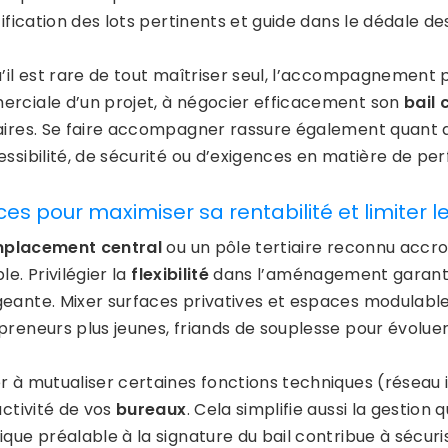
tification des lots pertinents et guide dans le dédale d
u’il est rare de tout maîtriser seul, l’accompagnement p
rciale d’un projet, à négocier efficacement son
bail
aires. Se faire accompagner rassure également quant au
essibilité, de sécurité ou d’exigences en matière de p
ces pour maximiser sa rentabilité et limiter l
placement central
ou un pôle tertiaire reconnu accr
le. Privilégier la
flexibilité
dans l’aménagement garanti
eante. Mixer surfaces privatives et espaces modulable
preneurs plus jeunes, friands de souplesse pour évoluer
r à mutualiser certaines fonctions techniques (réseau i
activité de vos
bureaux
. Cela simplifie aussi la gestion 
que préalable à la signature du bail contribue à sécuris