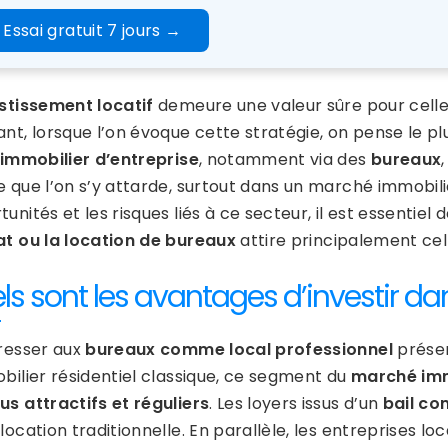
Essai gratuit 7 jours
→
stissement locatif
demeure une valeur sûre pour celles 
nt, lorsque l’on évoque cette stratégie, on pense le pl
’immobilier d’entreprise
, notamment via des
bureaux
 que l’on s’y attarde, surtout dans un marché immobilie
unités et les risques liés à ce secteur, il est essentiel
t ou la location de bureaux
attire principalement cel
ls sont les avantages d’investir d
éresser aux
bureaux comme local professionnel
présen
obilier résidentiel classique, ce segment du
marché imm
us attractifs et réguliers
. Les loyers issus d’un
bail co
location traditionnelle. En parallèle, les entreprises 