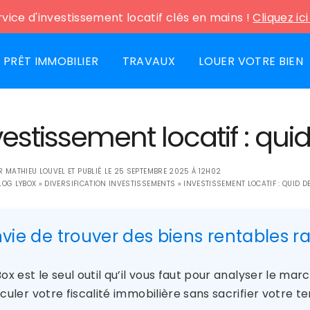
vice d'investissement locatif clés en mains !
Cliquez ic
PRÊT IMMOBILIER
TRAVAUX
LOUER VOTRE BIEN
vestissement locatif : qui
AR
MATHIEU LOUVEL
ET PUBLIÉ LE
25 SEPTEMBRE 2025 À 12H02
LOG LYBOX
»
DIVERSIFICATION INVESTISSEMENTS
»
INVESTISSEMENT LOCATIF : QUID D
nvie de trouver des biens rentables 
ox est le seul outil qu’il vous faut pour analyser le ma
culer votre fiscalité immobilière sans sacrifier votre te