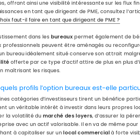
s, offrant ainsi une visibilité intéressante sur les flux 
ssances en tant que dirigeant de PME, consultez l’artic
hoix faut-il faire en tant que dirigeant de PME ?
estissement dans les
bureaux
permet également de béné
x professionnels peuvent être aménagés ou reconfiguré
, un bureau idéalement situé conserve son attrait malgré
ilité
offerte par ce type d’actif attire de plus en plus d
n maîtrisant les risques.
 quels profils l’option bureaux est-elle parti
nes catégories d’investisseurs tirent un bénéfice parti
nt un véritable intérêt à investir dans leurs propres l
er la volatilité du
marché des loyers
, d’assurer la pére
reprise avec un actif valorisable. Il en va de même pou
hant à capitaliser sur un
local commercial
à forte visib