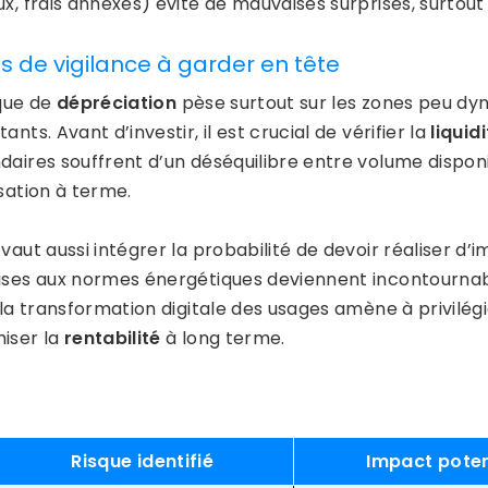
x, frais annexes) évite de mauvaises surprises, surtout 
ts de vigilance à garder en tête
sque de
dépréciation
pèse surtout sur les zones peu dy
ants. Avant d’investir, il est crucial de vérifier la
liquid
daires souffrent d’un déséquilibre entre volume disponi
sation à terme.
vaut aussi intégrer la probabilité de devoir réaliser d
ises aux normes énergétiques deviennent incontournables
 la transformation digitale des usages amène à privilég
iser la
rentabilité
à long terme.
Risque identifié
Impact poten