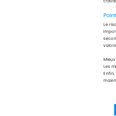
travau
Poin
Le ri
import
secon
valori
Mieux 
Les m
Enfin,
maxim