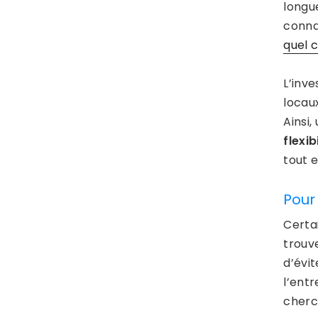
longue
connai
quel c
L’inv
locau
Ainsi
flexib
tout e
Pour
Certai
trouve
d’évit
l’ent
cherc