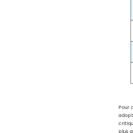
Pour 
adopt
criti
plus a