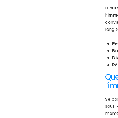
D’aut
l’
immo
convi
long 
Re
Ba
Di
Ré
Que
l’i
Se pos
sous-
même 