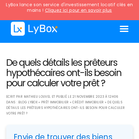
LyBox lance son service d'investissement locatif clés en
mains !
Cliquez ici pour en savoir plus
De quels détails les prêteurs
hypothécaires ont-ils besoin
pour calculer votre prêt ?
ECRIT PAR
MATHIEU LOUVEL
ET PUBLIÉ LE
21 NOVEMBRE 2023 À 12H06
DANS :
BLOG LYBOX
»
PRÊT IMMOBILIER
»
CRÉDIT IMMOBILIER
»
DE QUELS
DÉTAILS LES PRÊTEURS HYPOTHÉCAIRES ONT-ILS BESOIN POUR CALCULER
VOTRE PRÊT ?
Envie de trouver des biens